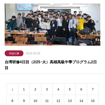
2025.03.05
学校行事
台湾研修4日目（2/25･火）高雄高級中學プログラム2日
目
1
2
3
4
5
6
7
8
9
10
11
12
13
14
15