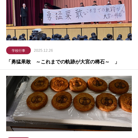
2025.12.26
学校行事
「勇猛果敢 ～これまでの軌跡が大宮の稀石～ 」