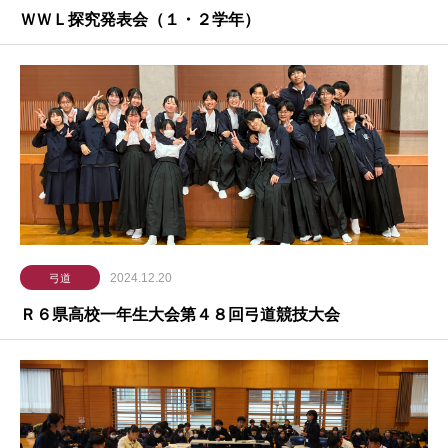
ＷＷＬ探究発表会（１・２学年）
2024.12.20
弓道
Ｒ６県高校一年生大会第４８回弓道競技大会