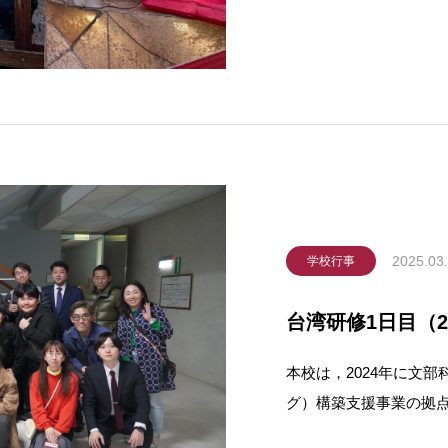
道で台北駅から左営駅
生をはじめ，高雄高級
ました。
2025.03
学校行事
台湾研修1日目（2
本校は，2024年に文
グ）構築支援事業の拠
発を行っています。2月