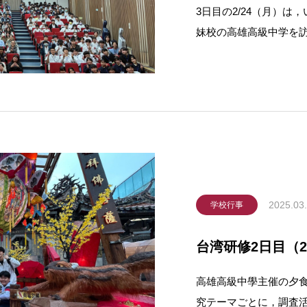
3日目の2/24（月）
妹校の高雄高級中学を
した。高雄高級中学は，
校であり，日本統治下
迎え、本校を卒業した
2025.03
学校行事
台湾研修2日目（2
高雄高級中學主催の夕食
究テーマごとに，調