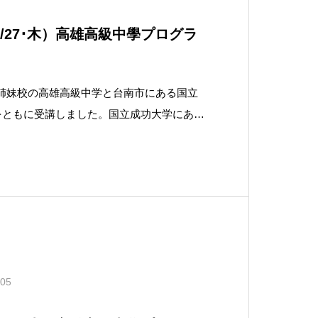
/27･木）高雄高級中學プログラ
は，姉妹校の高雄高級中学と台南市にある国立
をともに受講しました。国立成功大学にある
は日本統治下の時代に，昭和天皇が植樹され
成功大学と打ち合わせをして，プログラムを
した。ちなみ
.05