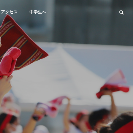
アクセス
中学生へ
テニス
馬術
男子テニス部（５月～７月）
【馬術部】高校