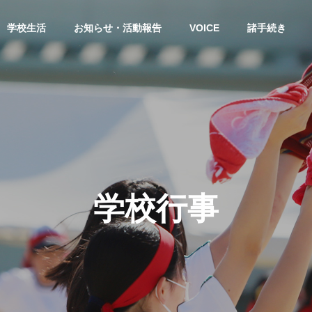
学校生活
お知らせ・活動報告
VOICE
諸手続き
せ
ソフトテニス
学校行事
夏の学習会１日目終了！
令和８年度高校総体（男子ソフ
トテニス部）