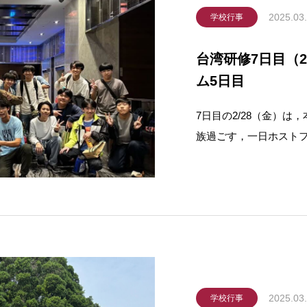
2025.03
学校行事
台湾研修7日目（2
ム5日目
7日目の2/28（金）
族過ごす，一日ホスト
は二・二八事件の悲劇
休日となってい
を，高雄高級中学の生
2025.03
学校行事