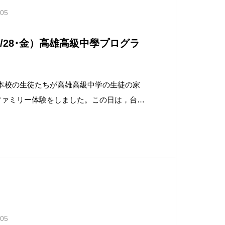
.05
/28･金）高雄高級中學プログラ
は，本校の生徒たちが高雄高級中学の生徒の家
ファミリー体験をしました。この日は，台湾
を忘れないために，和平記念日という国民の
ます。 高雄での最後の1日
徒やその家族と過
.05