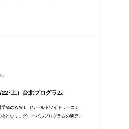
まで行き，姉妹校の高雄高級中学の荘校長先
中学の同窓会の皆さんによる夕食会に参加し
.05
/22･土）台北プログラム
部科学省のＷＷＬ（ワールドワイドラーニン
点校となり，グローバルプログラムの研究開
22日から台湾の姉妹校高雄高級中学に生徒1