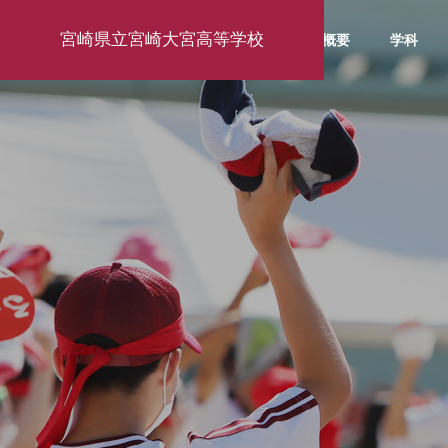
宮崎県立宮崎大宮高等学校
学校概要
学科
学校行事
お知ら
お知らせ・活
動報告
activity report
東京大学訪問研修2026
１年生