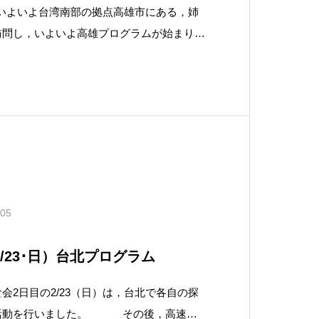
は，いよいよ台湾南部の拠点高雄市にある，姉
訪問し，いよいよ高雄プログラムが始まりま
1922年に当日の日本統治下で創設された学
の台湾生まれで旧制高雄中学在学中に終戦を
河野昭氏のご縁で
.05
/23･日）台北プログラム
会2日目の2/23（日）は，台北で各自の探
査活動を行いました。 その後，高速鐵