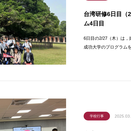
台湾研修6日目（2
ム4日目
6日目の2/27（木）
成功大学のプログラム
大きなガジュマルの木
たもの高雄高級中学が
受講することができま
2025.03
学校行事