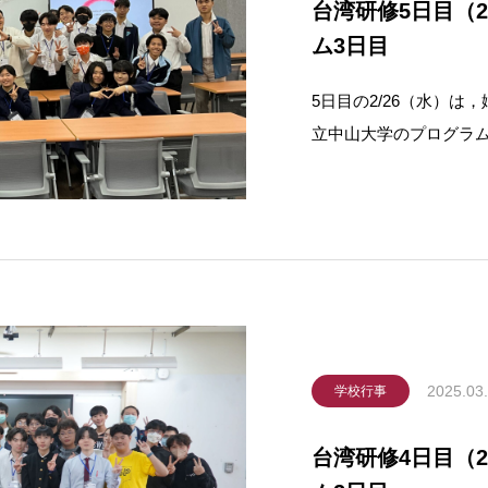
台湾研修5日目（2
ム3日目
5日目の2/26（水）
立中山大学のプログラ
ョン 午後からは
ログラムを高雄高級
2025.03
学校行事
台湾研修4日目（2