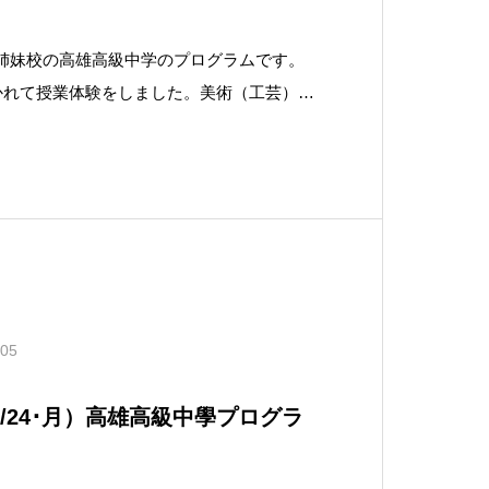
は，姉妹校の高雄高級中学のプログラムです。
かれて授業体験をしました。美術（工芸）の
だ名物体育の先生の授業 授業体験
ムチェイサー」科学の原理を生かした遊
.05
/24･月）高雄高級中學プログラ