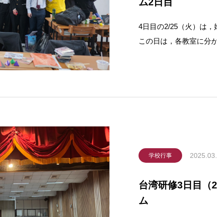
ム2日目
4日目の2/25（火）
この日は，各教室に分
授業 米国で学ん
科学部による「ドリー
2025.03
学校行事
台湾研修3日目（2
ム