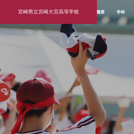
宮崎県立宮崎大宮高等学校
学校概要
学科
学校行事
お知ら
お知らせ・活
動報告
activity report
東京大学訪問研修2026
１年生