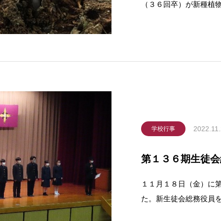
（３６回卒）が新種植
リシマギンリョウソウ
博物館、神戸大などの
にまたがる霧島連山で
2022.11
学校行事
第１３６期生徒会
１１月１８日（金）に
た。新生徒会総務役員
太くんが自身の公約や