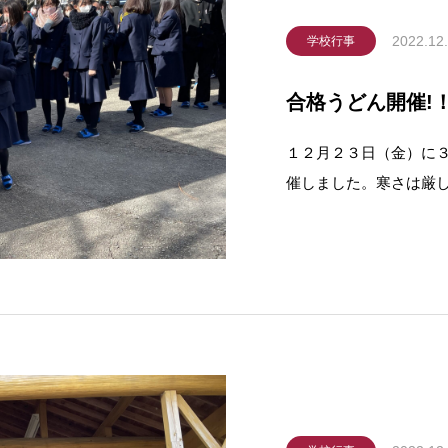
2022.12
学校行事
合格うどん開催!
１２月２３日（金）に
催しました。寒さは厳
員の御尽力により３年
た。うどんの中には、
焼き印を押した天ぷら