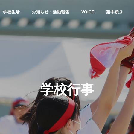
学校生活
お知らせ・活動報告
VOICE
諸手続き
せ
ソフトテニス
学校行事
夏の学習会１日目終了！
令和８年度高校総体（男子ソフ
トテニス部）