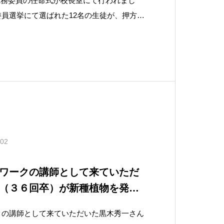
6期総務委員の任命式が校長室にて行われまし
員選挙にて選ばれた12名の生徒が、押方修
されました。押方校長先生からは総務委員会
、先生方と総務委員と協力し合う関係を築き
ていってほしいという言葉
.02
ワークの講師として来ていただ
（３６回卒）が新種植物を発見
クの講師として来ていただいた黒木秀一さん