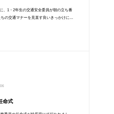
金）に、1・2年生の交通安全委員が朝の立ち番
たちの交通マナーを見直す良いきっかけにな
活動の振り返りを、今後の啓発活動に活かし
思います。
.06
任命式