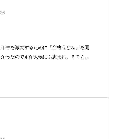
.26
！
３年生を激励するために「合格うどん」を開
しかったのですが天候にも恵まれ、ＰＴＡ役
生全員にうどんを振る舞うことができまし
役員の皆様が１枚１枚心を込めて「合格」の
が入っています。３年生には、このう