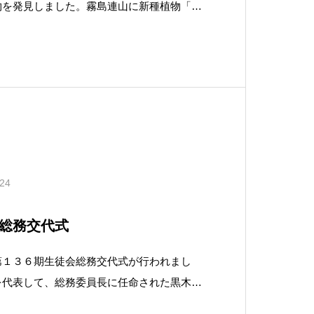
物を発見しました。霧島連山に新種植物「キ
」 県総合博物館など１９９８年発見県総合
共同研究グループは３０日、本県と鹿児島県
発見されたギンリ
.24
総務交代式
第１３６期生徒会総務交代式が行われまし
を代表して、総務委員長に任命された黒木敢
今後の活動について述べてくれました。今後