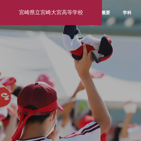
宮崎県立宮崎大宮高等学校
学校概要
学科
学校行事
お知ら
お知らせ・活
動報告
activity report
東京大学訪問研修2026
１年生