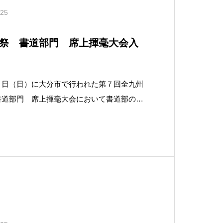
.25
祭 書道部門 席上揮毫大会入
０日（日）に大分市で行われた第７回全九州
書道部門 席上揮毫大会において書道部の２
しました。席上揮毫大会は制限時間２時間の
中から一課題を選び、その場で創作し作品に
は各県の代表生徒１０名、計８０名が自分の