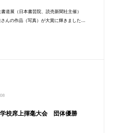
生書道展（日本書芸院、読売新聞社主催）
佳さんの作品（写真）が大賞に輝きました。
から８８０７点の応募があり、大賞５７点が
んの作品は、五言律詩の漢詩を二尺×八尺の
時代の「何紹基」の書風を基調として書いた
.08
等学校席上揮毫大会 団体優勝