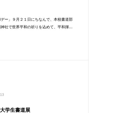
和デー」９月２１日にちなんで、本校書道部
国神社で世界平和の祈りを込めて、平和揮毫
組は、国内外で平和活動を推進する任意団体
SHI」の催しで、全国50校の書道部らが参
心地よく感じられる中、神事
.13
校大学生書道展