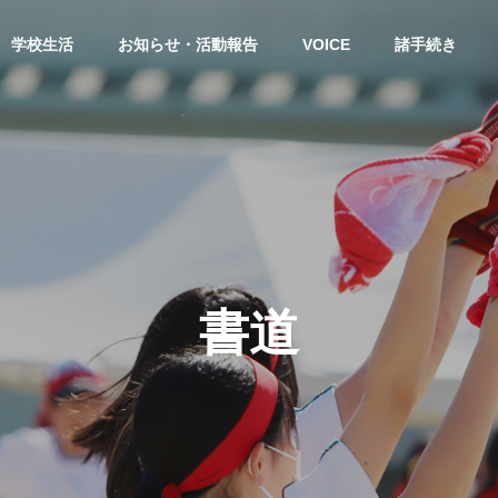
学校生活
お知らせ・活動報告
VOICE
諸手続き
せ
ソフトテニス
書道
夏の学習会１日目終了！
令和８年度高校総体（男子ソフ
トテニス部）