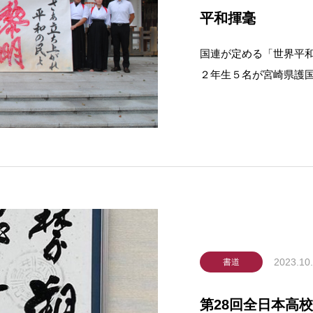
平和揮毫
国連が定める「世界平
２年生５名が宮崎県護
を行いました。この取
「和プロジェクト TAI
加しています。秋風が
2023.10
書道
第28回全日本高