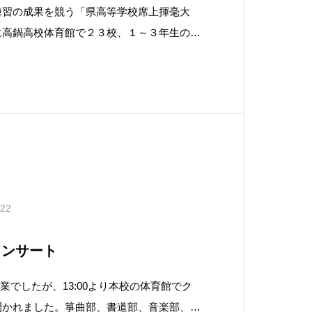
練習の成果を競う「県高等学校席上揮毫大
に高鍋高校体育館で２３校、１～３年生の２
れました。審査の結果、本校書道部が団体優
ることができました。大会では制限時間２時
作し、全１０部門で審査が行われました。当
.22
コンサート
中授業でしたが、13:00より本校の体育館でク
開かれました。箏曲部、書道部、音楽部、吹