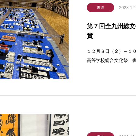
2023.12
書道
第７回全九州総文
賞
１２月８日（金）～１
高等学校総合文化祭 
年生２名が入賞を果た
中で出題された課題の
するものです。大会に