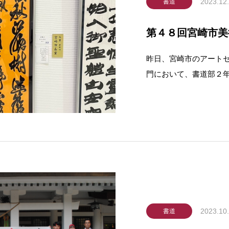
2023.12
書道
第４８回宮崎市美
昨日、宮崎市のアート
門において、書道部２
森友唯さんが第二位に
美術展には市内を中心
員が先の県高校総合文
2023.10
書道