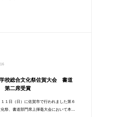
いパフォーマンスを多くの生徒が鑑賞し、一
分を体感することができました。
.16
学校総合文化祭佐賀大会 書道
 第二席受賞
～１１日（日）に佐賀市で行われました第６
文化祭、書道部門席上揮毫大会において本校