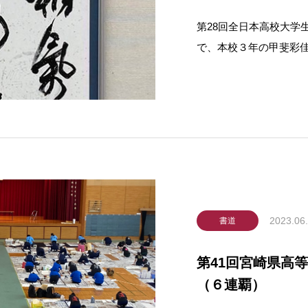
第28回全日本高校大学
で、本校３年の甲斐彩
同展には４部門に全国
選ばれました。甲斐さ
大きさの紙に中国・清
2023.06
書道
第41回宮崎県高
（６連覇）