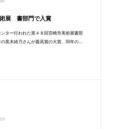
.05
術展 書部門で入賞
センター行われた第４８回宮崎市美術展書部
年の黒木綺乃さんが最高賞の大賞、同年の中
あたる特選のダブル受賞を果たしました。本
に幅広い層の方々が出品しますが、書道部全
化祭用に制作した作品を出品させていただき
.13