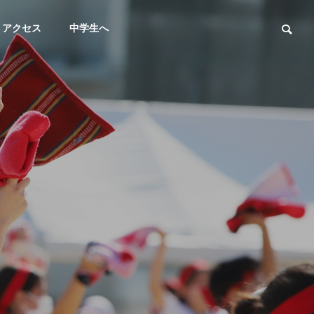
アクセス
中学生へ
テニス
馬術
男子テニス部（５月～７月）
【馬術部】高校