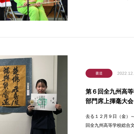
奏楽部による素晴らし
足早いクリスマス気
2022.12
書道
第６回全九州高等
部門席上揮毫大会
去る１２月９日（金）
回全九州高等学校総合