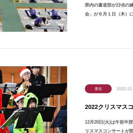
県内の書道部が日頃の
会」が６月１日（木）
１７人が参加して行わ
勝（６連覇）を達成す
間半で作品を臨書や創
日
2022.12
書道
2022クリスマス
12月20日(火)は午前
リスマスコンサートが