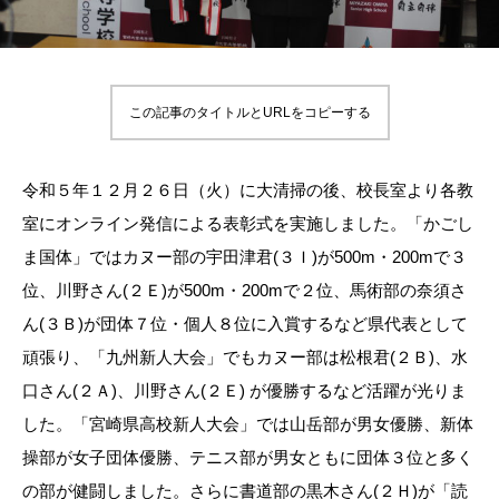
この記事のタイトルとURLをコピーする
令和５年１２月２６日（火）に大清掃の後、校長室より各教
室にオンライン発信による表彰式を実施しました。「かごし
ま国体」ではカヌー部の宇田津君(３Ｉ)が500m・200mで３
位、川野さん(２Ｅ)が500m・200mで２位、馬術部の奈須さ
ん(３Ｂ)が団体７位・個人８位に入賞するなど県代表として
頑張り、「九州新人大会」でもカヌー部は松根君(２Ｂ)、水
口さん(２Ａ)、川野さん(２Ｅ) が優勝するなど活躍が光りま
した。「宮崎県高校新人大会」では山岳部が男女優勝、新体
操部が女子団体優勝、テニス部が男女ともに団体３位と多く
の部が健闘しました。さらに書道部の黒木さん(２Ｈ)が「読