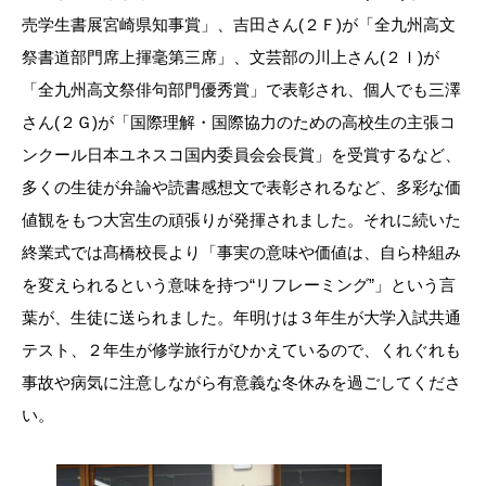
売学生書展宮崎県知事賞」、吉田さん(２Ｆ)が「全九州高文
祭書道部門席上揮毫第三席」、文芸部の川上さん(２Ｉ)が
「全九州高文祭俳句部門優秀賞」で表彰され、個人でも三澤
さん(２Ｇ)が「国際理解・国際協力のための高校生の主張コ
ンクール日本ユネスコ国内委員会会長賞」を受賞するなど、
多くの生徒が弁論や読書感想文で表彰されるなど、多彩な価
値観をもつ大宮生の頑張りが発揮されました。それに続いた
終業式では髙橋校長より「事実の意味や価値は、自ら枠組み
を変えられるという意味を持つ“リフレーミング”」という言
葉が、生徒に送られました。年明けは３年生が大学入試共通
テスト、２年生が修学旅行がひかえているので、くれぐれも
事故や病気に注意しながら有意義な冬休みを過ごしてくださ
い。