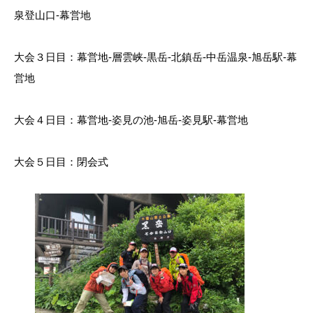
泉登山口-幕営地
大会３日目：幕営地-層雲峡-黒岳-北鎮岳-中岳温泉-旭岳駅-幕
営地
大会４日目：幕営地-姿見の池-旭岳-姿見駅-幕営地
大会５日目：閉会式