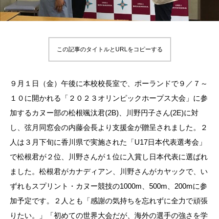
この記事のタイトルとURLをコピーする
９月１日（金）午後に本校校長室で、ポーランドで９／７～
１０に開かれる「２０２３オリンピックホープス大会」に参
加するカヌー部の松根颯汰君(2B)、川野円子さん(2E)に対
し、弦月同窓会の内藤会長より支援金が贈呈されました。２
人は３月下旬に香川県で実施された「U17日本代表選考会」
で松根君が２位、川野さんが１位に入賞し日本代表に選ばれ
ました。松根君がカナディアン、川野さんがカヤックで、い
ずれもスプリント・カヌー競技の1000m、500m、200mに参
加予定です。２人とも「感謝の気持ちを忘れずに全力で頑張
りたい。」「初めての世界大会だが、海外の選手の強さを学