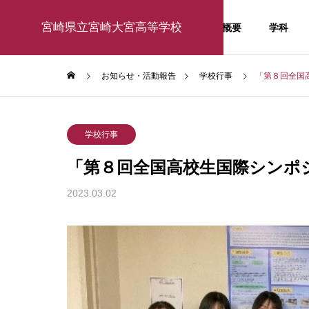
宮崎県立宮崎大宮高等学校
学校概要
学科
お知らせ・活動報告
学校行事
「第８回全国
学校行事
お知ら
学校行事
お知らせ・活
「第８回全国高校生国際シンポ
動報告
2023.03.02
activity report
東京大学訪問研修2026
１年生