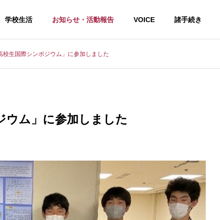
学校生活
お知らせ・活動報告
VOICE
諸手続き
高校生国際シンポジウム」に参加しました
せ
ソフトテニス
ジウム」に参加しました
夏の学習会１日目終了！
令和８年度高校総体（男子ソフ
トテニス部）