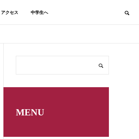
アクセス
中学生へ
テニス
馬術
MENU
男子テニス部（５月～７月）
【馬術部】高校