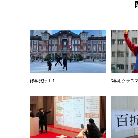
修学旅行１１
3学期クラス