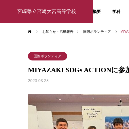
宮崎県立宮崎大宮高等学校
学校概要
学科
お知らせ・活動報告
国際ボランティア
MIY
学校行事
お知ら
国際ボランティア
お知らせ・活
MIYAZAKI SDGs ACTION
動報告
2023.03.28
activity report
東京大学訪問研修2026
１年生