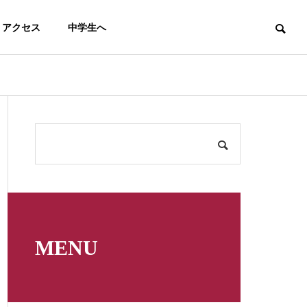
アクセス
中学生へ
テニス
馬術
MENU
男子テニス部（５月～７月）
【馬術部】高校