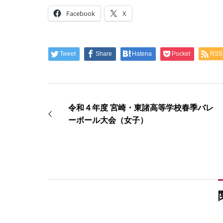
Facebook
X
Tweet
Share
Hatena
Pocket
RSS
令和４年度 宮崎・東諸高等学校春季バレ
ーボール大会（女子）