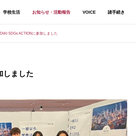
学校生活
お知らせ・活動報告
VOICE
諸手続き
AZAKI SDGs ACTIONに参加しました
せ
ソフトテニス
に参加しました
夏の学習会１日目終了！
令和８年度高校総体（男子ソフ
トテニス部）