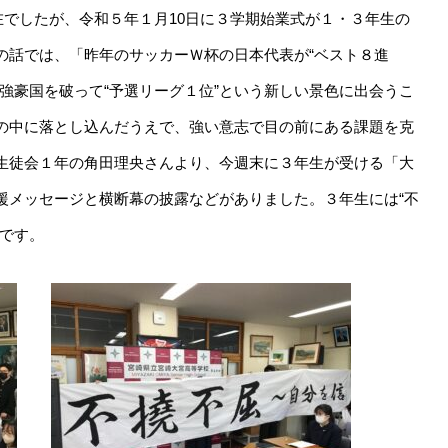
在でしたが、令和５年１月10日に３学期始業式が１・３年生の
の話では、「昨年のサッカーＷ杯の日本代表が“ベスト８進
強豪国を破って“予選リーグ１位”という新しい景色に出会うこ
の中に落とし込んだうえで、強い意志で目の前にある課題を克
生徒会１年の角田理央さんより、今週末に３年生が受ける「大
援メッセージと横断幕の披露などがありました。３年生には“不
のです。