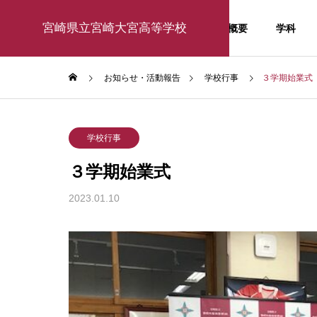
宮崎県立宮崎大宮高等学校
学校概要
学科
お知らせ・活動報告
学校行事
３学期始業式
学校行事
お知
学校行事
お知らせ・活
３学期始業式
動報告
2023.01.10
activity report
東京大学訪問研修2026
１年生