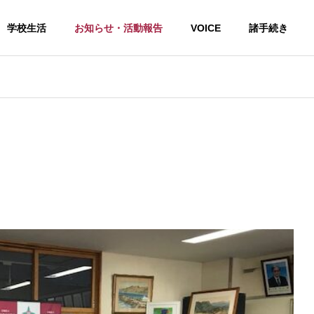
学校生活
お知らせ・活動報告
VOICE
諸手続き
らせ
ソフトテニス
夏の学習会１日目終了！
令和８年度高校総体（男子ソフ
トテニス部）