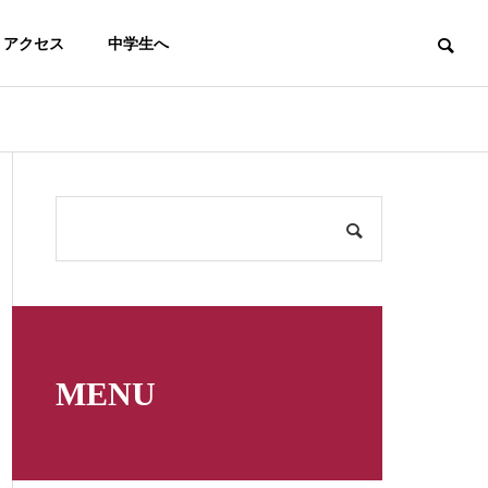
アクセス
中学生へ
テニス
馬術
MENU
男子テニス部（５月～７月）
【馬術部】高