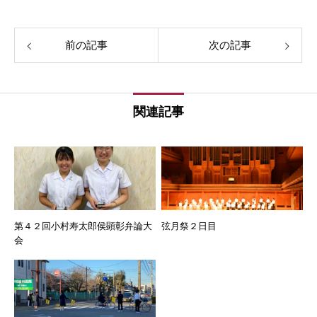
前の記事
次の記事
関連記事
第４２回小村寿太郎侯顕彰弁論大
弦月祭２日目
会