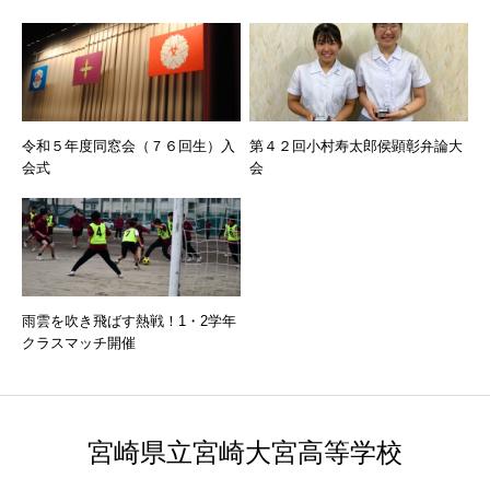
令和５年度同窓会（７６回生）入
第４２回小村寿太郎侯顕彰弁論大
会式
会
雨雲を吹き飛ばす熱戦！1・2学年
クラスマッチ開催
宮崎県立宮崎大宮高等学校