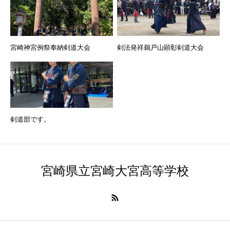
宮崎神宮例祭奉納剣道大会
剣法発祥鵜戸山顕彰剣道大会
剣道部です。
宮崎県立宮崎大宮高等学校