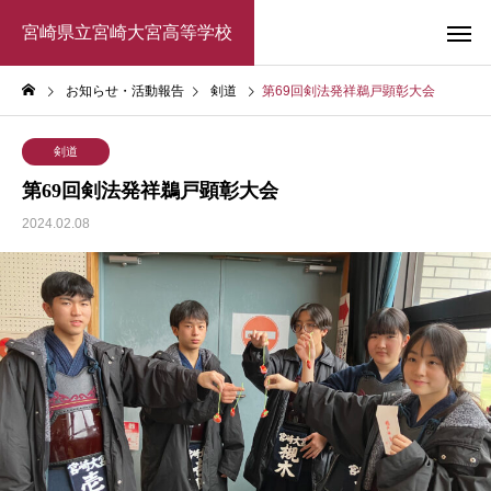
宮崎県立宮崎大宮高等学校
お知らせ・活動報告
剣道
第69回剣法発祥鵜戸顕彰大会
剣道
第69回剣法発祥鵜戸顕彰大会
2024.02.08