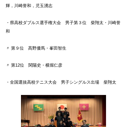
輝，川崎誉和，児玉湧志
・県高校ダブルス選手権大会 男子第３位 柴翔太・川崎誉
和
〃 第９位 髙野優馬・峯田智生
〃 第12位 関陽史・横堀仁彦
・全国選抜高校テニス大会 男子シングルス出場 柴翔太