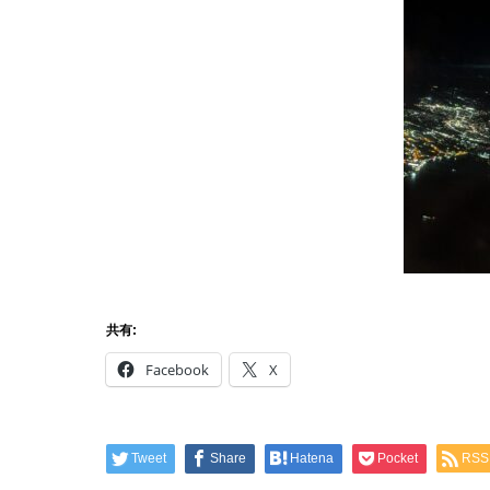
共有:
Facebook
X
Tweet
Share
Hatena
Pocket
RSS