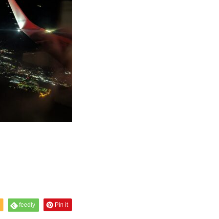
feedly
Pin it