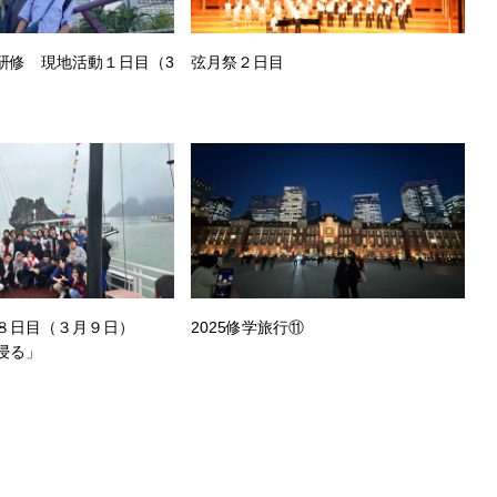
研修 現地活動１日目（3
弦月祭２日目
修８日目（３月９日）
2025修学旅行⑪
浸る」