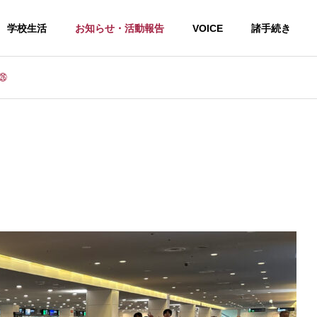
学校生活
お知らせ・活動報告
VOICE
諸手続き
行㉖
せ
ソフトテニス
夏の学習会１日目終了！
令和８年度高校総体（男子ソフ
トテニス部）