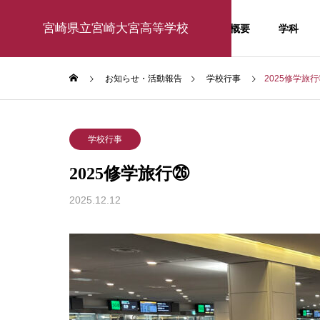
宮崎県立宮崎大宮高等学校
学校概要
学科
お知らせ・活動報告
学校行事
2025修学旅
学校行事
お知ら
学校行事
お知らせ・活
2025修学旅行㉖
動報告
2025.12.12
activity report
東京大学訪問研修2026
１年生