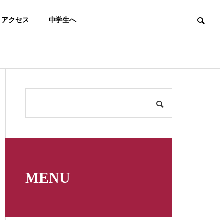
アクセス
中学生へ
テニス
馬術
MENU
男子テニス部（５月～７月）
【馬術部】高校