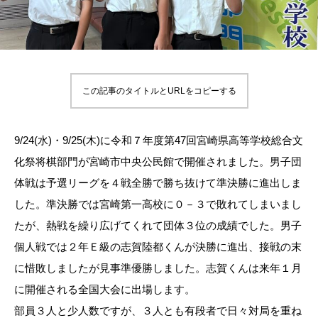
この記事のタイトルとURLをコピーする
9/24(水)・9/25(木)に令和７年度第47回宮崎県高等学校総合文
化祭将棋部門が宮崎市中央公民館で開催されました。男子団
体戦は予選リーグを４戦全勝で勝ち抜けて準決勝に進出しま
した。準決勝では宮崎第一高校に０－３で敗れてしまいまし
たが、熱戦を繰り広げてくれて団体３位の成績でした。男子
個人戦では２年Ｅ級の志賀陸都くんが決勝に進出、接戦の末
に惜敗しましたが見事準優勝しました。志賀くんは来年１月
に開催される全国大会に出場します。
部員３人と少人数ですが、３人とも有段者で日々対局を重ね