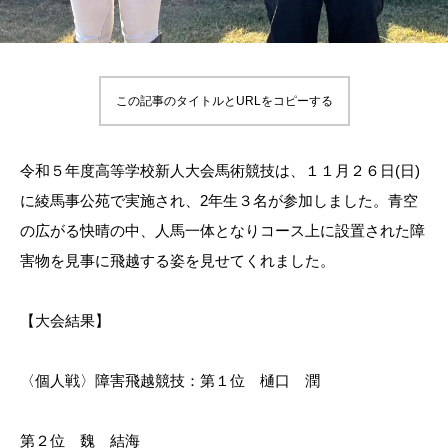
この記事のタイトルとURLをコピーする
令和５年度高等学校新人大会馬術競技は、１１月２６日(日)
に綾馬事公苑で実施され、2年生３名が参加しました。青空
の広がる快晴の中、人馬一体となりコース上に設置された障
害物を見事に飛越する姿を見せてくれました。
【大会結果】
〈個人戦〉障害飛越競技：第１位 樋口 潤
第２位 魏 結海