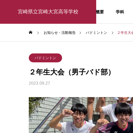
宮崎県立宮崎大宮高等学校
学校概要
学科
お知らせ・活動報告
バドミントン
２年生大
学校行事
お知ら
バドミントン
お知らせ・活
２年生大会（男子バド部）
動報告
2023.09.27
activity report
東京大学訪問研修2026
１年生