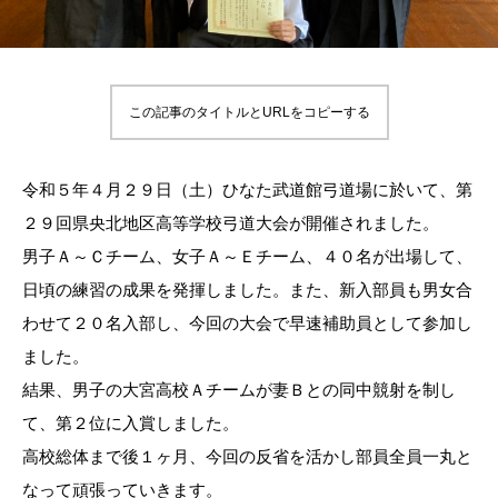
この記事のタイトルとURLをコピーする
令和５年４月２９日（土）ひなた武道館弓道場に於いて、第
２９回県央北地区高等学校弓道大会が開催されました。
男子Ａ～Ｃチーム、女子Ａ～Ｅチーム、４０名が出場して、
日頃の練習の成果を発揮しました。また、新入部員も男女合
わせて２０名入部し、今回の大会で早速補助員として参加し
ました。
結果、男子の大宮高校Ａチームが妻Ｂとの同中競射を制し
て、第２位に入賞しました。
高校総体まで後１ヶ月、今回の反省を活かし部員全員一丸と
なって頑張っていきます。