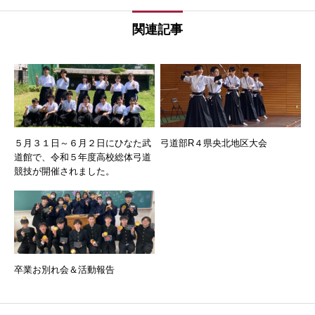
関連記事
５月３１日～６月２日にひなた武
弓道部R４県央北地区大会
道館で、令和５年度高校総体弓道
競技が開催されました。
卒業お別れ会＆活動報告